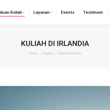
nduan Kuliah
Layanan
Events
Testimoni
duan Kuliah
Layanan
Events
Testimoni
KULIAH DI IRLANDIA
You are here:
Home
Negara
Kuliah di Irlandia