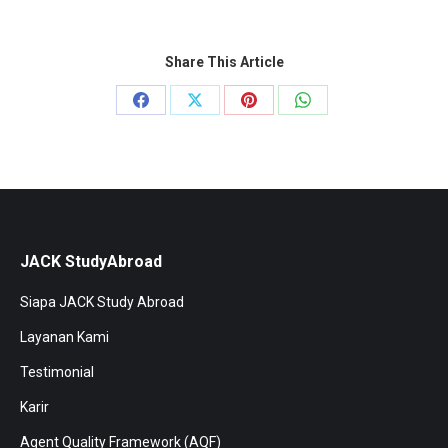
Share This Article
Share
Share
Share
Share
on
on
on
on
Facebook
X
Pinterest
WhatsApp
JACK StudyAbroad
Siapa JACK Study Abroad
Layanan Kami
Testimonial
Karir
Agent Quality Framework (AQF)