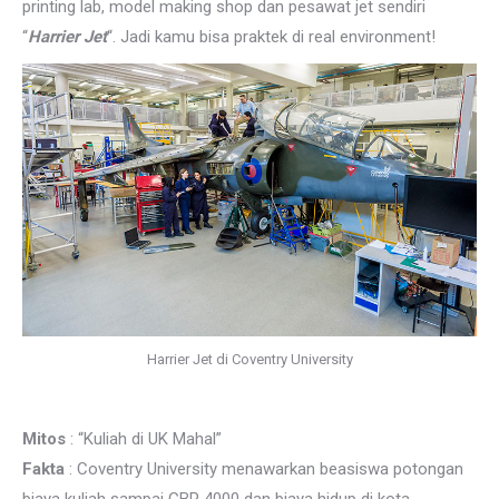
printing lab, model making shop dan pesawat jet sendiri
“
Harrier Jet
“. Jadi kamu bisa praktek di real environment!
Harrier Jet di Coventry University
Mitos
: “Kuliah di UK Mahal”
Fakta
: Coventry University menawarkan beasiswa potongan
biaya kuliah sampai GBP 4000 dan biaya hidup di kota