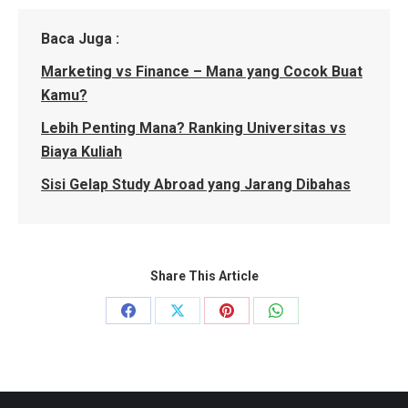
Baca Juga :
Marketing vs Finance – Mana yang Cocok Buat
Kamu?
Lebih Penting Mana? Ranking Universitas vs
Biaya Kuliah
Sisi Gelap Study Abroad yang Jarang Dibahas
Share This Article
Share
Share
Share
Share
on
on
on
on
Facebook
X
Pinterest
WhatsApp