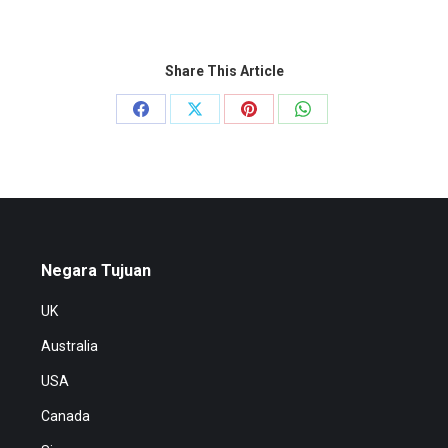
Share This Article
Share
Share
Share
Share
on
on
on
on
Facebook
X
Pinterest
WhatsApp
Negara Tujuan
UK
Australia
USA
Canada