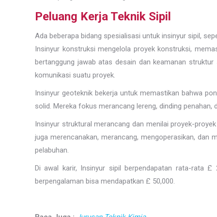
Peluang Kerja Teknik Sipil
Ada beberapa bidang spesialisasi untuk insinyur sipil, seper
Insinyur konstruksi mengelola proyek konstruksi, mema
bertanggung jawab atas desain dan keamanan struktur
komunikasi suatu proyek.
Insinyur geoteknik bekerja untuk memastikan bahwa pon
solid. Mereka fokus merancang lereng, dinding penahan,
Insinyur struktural merancang dan menilai proyek-proy
juga merencanakan, merancang, mengoperasikan, dan meme
pelabuhan.
Di awal karir, Insinyur sipil berpendapatan rata-rata 
berpengalaman bisa mendapatkan £ 50,000.
Baca Juga :
Jurusan Teknik Kimia