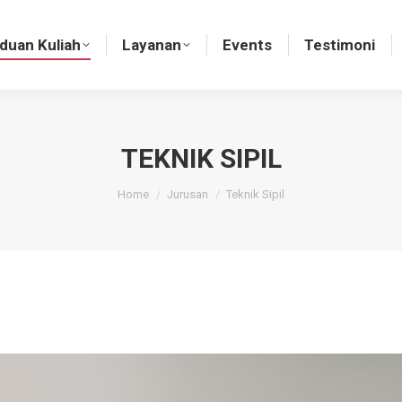
nduan Kuliah
Layanan
Events
Testimoni
duan Kuliah
Layanan
Events
Testimoni
TEKNIK SIPIL
You are here:
Home
Jurusan
Teknik Sipil