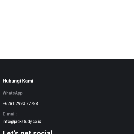
Hubungi Kami
WhatsApp:
+6281 2990 77788
E-mail:
info@jackstudy.co.id
Let’s get social.