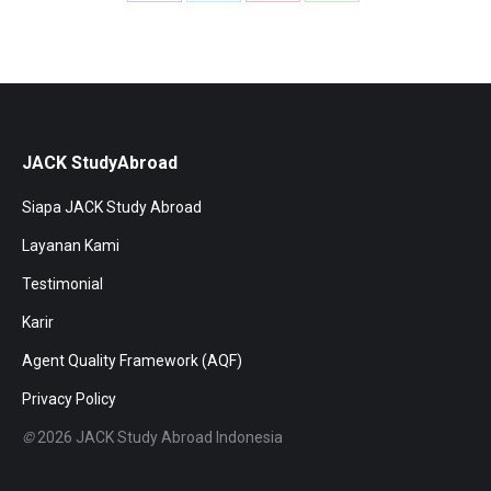
on
on
on
on
Facebook
X
Pinterest
WhatsApp
JACK StudyAbroad
Siapa JACK Study Abroad
Layanan Kami
Testimonial
Karir
Agent Quality Framework (AQF)
Privacy Policy
©
2026 JACK Study Abroad Indonesia