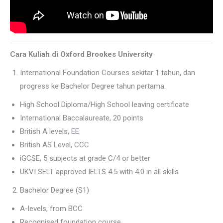
Cara Kuliah di Oxford Brookes University
International Foundation Courses sekitar 1 tahun, dan
progress ke Bachelor Degree tahun pertama.
High School Diploma/High School leaving certificate
International Baccalaureate, 20 points
British A levels, EE
British AS Level, CCC
iGCSE, 5 subjects at grade C/4 or better
UKVI SELT approved IELTS 4.5 with 4.0 in all skills
Bachelor Degree (S1)
A-levels, from BCC
Recognised foundation course