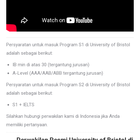
Persyaratan untuk masuk Program S1 di University of Bristol
adalah sebagai berikut:
IB min di atas 30 (tergantung jurusan)
A-Level (AAA/AAB/ABB tergantung jurusan)
Persyaratan untuk masuk Program S2 di University of Bristol
adalah sebagai berikut:
S1 + IELTS
Silahkan hubungi perwakilan kami di Indonesia jika Anda
memiliki pertanyaan.