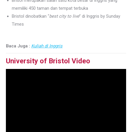
Brisol merupakan salah satu kota besar di Inggris yang
memiliki 450 taman dan tempat terbuka
Bristol dinobatkan “
best city to live
” di Inggris by Sunday
Times
Baca Juga :
Kuliah di Inggris
University of Bristol Video