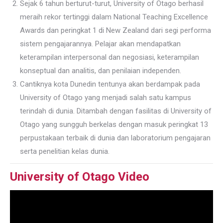
Sejak 6 tahun berturut-turut, University of Otago berhasil
meraih rekor tertinggi dalam National Teaching Excellence
Awards dan peringkat 1 di New Zealand dari segi performa
sistem pengajarannya. Pelajar akan mendapatkan
keterampilan interpersonal dan negosiasi, keterampilan
konseptual dan analitis, dan penilaian independen.
Cantiknya kota Dunedin tentunya akan berdampak pada
University of Otago yang menjadi salah satu kampus
terindah di dunia. Ditambah dengan fasilitas di University of
Otago yang sungguh berkelas dengan masuk peringkat 13
perpustakaan terbaik di dunia dan laboratorium pengajaran
serta penelitian kelas dunia.
University of Otago Video