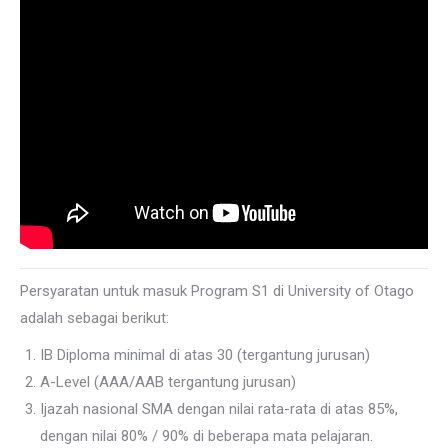
Persyaratan untuk masuk Program S1 di University of Otago
adalah sebagai berikut:
IB Diploma minimal di atas 30 (tergantung jurusan)
A-Level (AAA/AAB tergantung jurusan)
Ijazah nasional SMA dengan nilai rata-rata di atas 85%,
dengan nilai 80% / 90% di beberapa mata pelajaran.