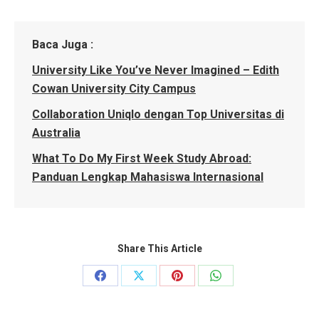
Baca Juga :
University Like You’ve Never Imagined – Edith
Cowan University City Campus
Collaboration Uniqlo dengan Top Universitas di
Australia
What To Do My First Week Study Abroad:
Panduan Lengkap Mahasiswa Internasional
Share This Article
Share
Share
Share
Share
on
on
on
on