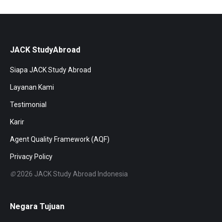
Facebook
X
Pinterest
WhatsApp
JACK StudyAbroad
Siapa JACK Study Abroad
Layanan Kami
Testimonial
Karir
Agent Quality Framework (AQF)
Privacy Policy
©
2026 JACK Study Abroad Indonesia
Negara Tujuan