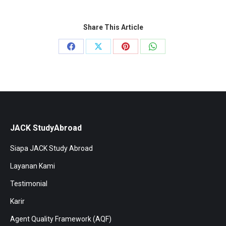
Share This Article
Share
Share
Share
Share
on
on
on
on
Facebook
X
Pinterest
WhatsApp
JACK StudyAbroad
Siapa JACK Study Abroad
Layanan Kami
Testimonial
Karir
Agent Quality Framework (AQF)