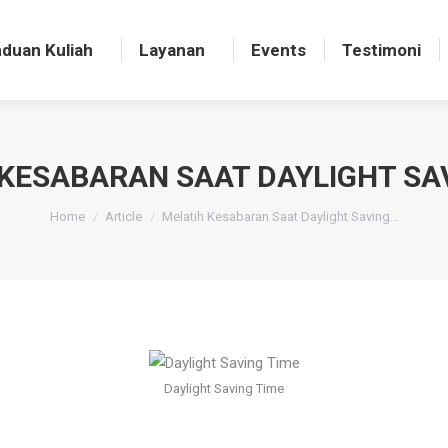
nduan Kuliah
Layanan
Events
Testimoni
duan Kuliah
Layanan
Events
Testimoni
KESABARAN SAAT DAYLIGHT SA
You are here:
Home
Article
Melatih Kesabaran Saat Daylight Saving…
Daylight Saving Time