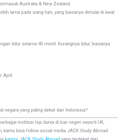
ermasuk Australia & New Zealand.
h lama pada siang hari, yang biasanya dimulai di awal
ngan tidur selama 40 menit. Kurangnya tidur, biasanya
 April.
di negara yang paling dekat dari Indonesia?
bagai institusi top dunia di luar negeri seperti UK,
eri, kamu bisa follow social media JACK Study Abroad
 ke
kantor JACK Study Abroad
yang terdekat dari