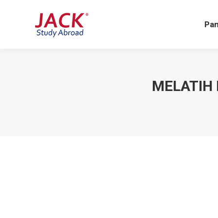
Pa
Pan
MELATIH 