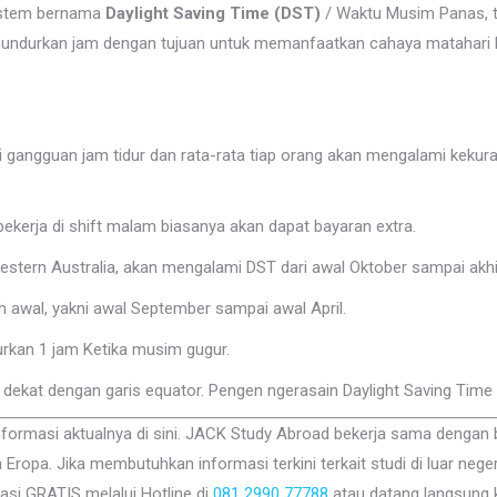
istem bernama
Daylight Saving Time (DST)
/ Waktu Musim Panas, t
durkan jam dengan tujuan untuk memanfaatkan cahaya matahari lebi
.
i gangguan jam tidur dan rata-rata tiap orang akan mengalami kekura
kerja di shift malam biasanya akan dapat bayaran extra.
Western Australia, akan mengalami DST dari awal Oktober sampai akhir
 awal, yakni awal September sampai awal April.
rkan 1 jam Ketika musim gugur.
a dekat dengan garis equator. Pengen ngerasain Daylight Saving Time 
nformasi aktualnya di sini. JACK Study Abroad bekerja sama dengan ber
 Eropa. Jika membutuhkan informasi terkini terkait studi di luar neg
asi GRATIS melalui Hotline di
081 2990 77788
atau datang langsung