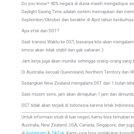
Do you know? 40% negara di dunia masih mengadopsi s
Daylight Saving Time adalah sistem memajukan dan memun
September/Oktober dan berakhir di April tahun berikutnya
Apa efek dari DST?
Saat transisi Waktu ke DST, biasanya kita akan mengalam
emosi akan tidak stabil dan gak sabaran :)
Jam kerja juga akan mundur sehingga orang-orang yang be
Di Australia, kecuali Queensland, Northern Territory dan 
Sedangkan New Zealand mengalami DST dari 1 bulan lebih
Saat musim semi, jam akan dimajukan 1 jam dan dimundu
DST tidak akan terjadi di Indonesia karena letak Indonesi
Untuk informasi studi di luar negeri, kamu bisa temukan i
Australia, New Zealand, USA, Canada, Singapore, dan juga
di
Instagram
&
TikTok
. Kamu juga bisa melakukan konsult