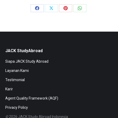
Share
Share
Share
Share
on
on
on
on
Facebook
X
Pinterest
WhatsApp
JACK StudyAbroad
Siapa JACK Study Abroad
Layanan Kami
Testimonial
Karir
Agent Quality Framework (AQF)
Privacy Policy
©
2026 JACK Study Abroad Indonesia